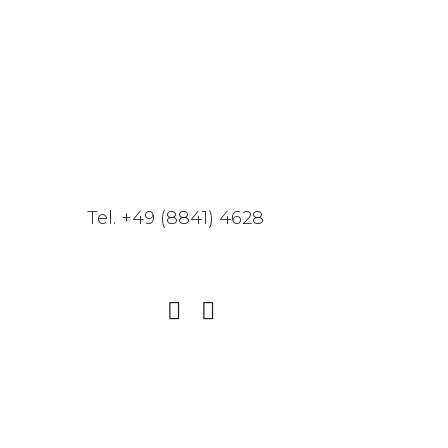
Unterbetten
Bettwäsche
Bettdecken
Kissen
Wolldecken
Materialien
Wissen & Aktuelles
Tel. +49 (8841) 4628
Service
Über uns
Kontakt & Anreise
Herzlich willkommen
Natürliche Schlafberat
Natürliche Schlafprodu
Clear Filters