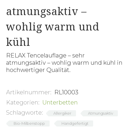
atmungsaktiv –
wohlig warm und
kühl
RELAX Tencelauflage – sehr
atmungsaktiv – wohlig warm und kühl in
hochwertiger Qualität.
Artikelnummer:
RL10003
Kategorien:
Unterbetten
Schlagworte:
Allergiker
Atmungsaktiv
Bio-Milbenstopp
Handgefertigt