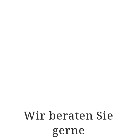
RELAX 2000 Schlafsystem
RELAX 2000 Schlafsystem Tellerlattenrost mit
Motorrahmen
ProNatura Bettsystem NovaFlex Sensibel
Schulter – Modell 8121/S
ProNatura ULTRAflex Trio Schulter Modell
8104/S
ProNatura ULTRAflex Sensibel Schulter –
Modell 8101/S
Wir beraten Sie
gerne