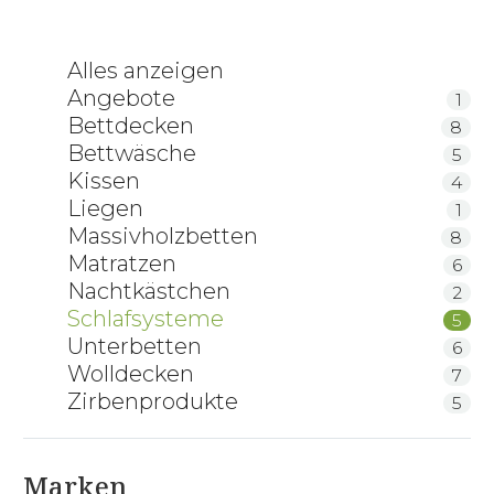
Alles anzeigen
Angebote
1
Bettdecken
8
Bettwäsche
5
Kissen
4
Liegen
1
Massivholzbetten
8
Matratzen
6
Nachtkästchen
2
Schlafsysteme
5
Unterbetten
6
Wolldecken
7
Zirbenprodukte
5
Marken