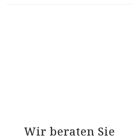
ProNatura Natur-Spannunterbett Wolle
ProNatura Natur-Spannunterbett Tencel
RELAX Tencelauflage – sehr atmungsaktiv –
wohlig warm und kühl
RELAX Comfort-Schurwollauflage – erhöhter
Schafschurwollanteil
RELAX Zirbenauflage – Entspannung mit der
Kraft der Zirbe
RELAX Silverness-Auflage – antibakterielle
Silberausrüstung erhöht die Schlafhygiene
Wir beraten Sie