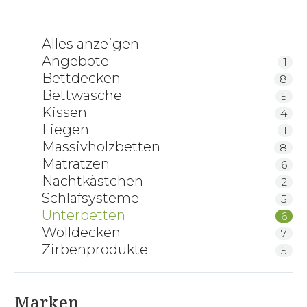
Alles anzeigen
Angebote
1
Bettdecken
8
Bettwäsche
5
Kissen
4
Liegen
1
Massivholzbetten
8
Matratzen
6
Nachtkästchen
2
Schlafsysteme
5
Unterbetten
6
Wolldecken
7
Zirbenprodukte
5
Marken