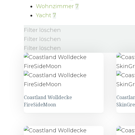
Wohnzimmer
7
Yacht
7
Filter löschen
Filter löschen
Filter löschen
Coastland Wolldecke
Coastla
FireSideMoon
SkinGr
Coastland
Coastl
Wolldecke
Wolld