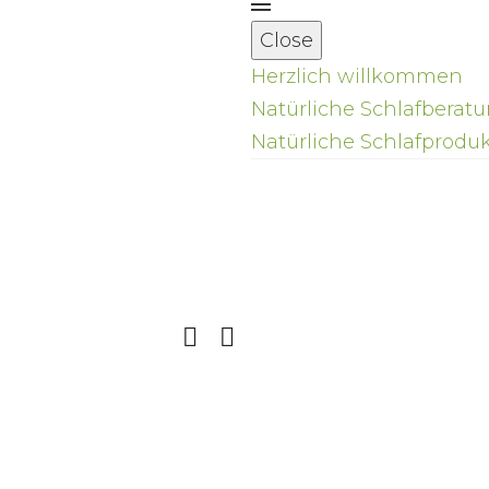
Close
Herzlich willkommen
Natürliche Schlafberat
Natürliche Schlafprodu
Clear Filters
Natürliche Schlafsys
Natürliche
Schlafsysteme