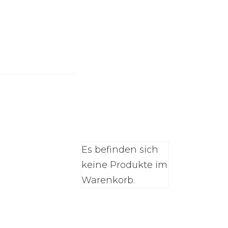
0
n
Es befinden sich
Alle
n
Alle
natürlichen
keine Produkte im
natürlichen
Schlafprodukte
Warenkorb.
Schlafprodukte