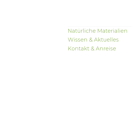
Natürliche
Natürl
Natürliche
Natürl
Bettwäsche
Bettde
Bettwäsche
Bettde
Natürliche Materialien
Wissen & Aktuelles
Kontakt & Anreise
Wolldecken