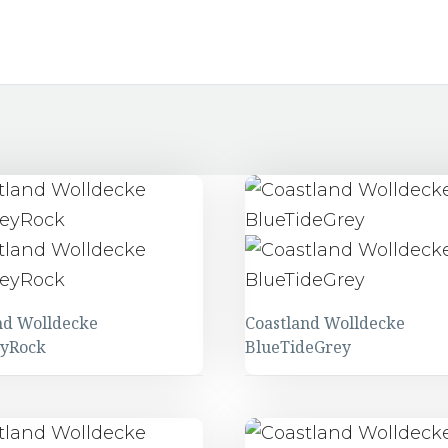
nd Wolldecke
Coastland Wolldecke
eyRock
BlueTideGrey
and
Coastland
ecke
Wolldecke