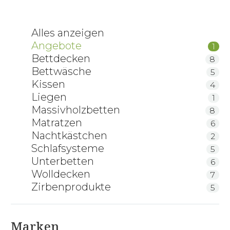
Alles anzeigen
Angebote
1
Bettdecken
8
Bettwäsche
5
Kissen
4
Liegen
1
Massivholzbetten
8
Matratzen
6
Nachtkästchen
2
Schlafsysteme
5
Unterbetten
6
Wolldecken
7
Zirbenprodukte
5
Marken