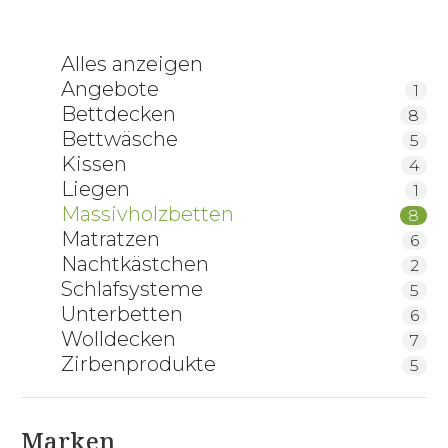
Alles anzeigen
Angebote
1
Bettdecken
8
Bettwäsche
5
Kissen
4
Liegen
1
Massivholzbetten
8
Matratzen
6
Nachtkästchen
2
Schlafsysteme
5
Unterbetten
6
Wolldecken
7
Zirbenprodukte
5
Marken