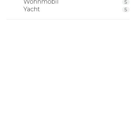
Wohnmobil
5
Yacht
5
Bettgestell Holzmanufaktur Step-X
ProNatura Zirbenholzbett Linea Pura mit
Holzkopfteil
Gaderform ELBA
Holzmanufaktur Bett Com:Ci XL
RELAX Balkenbett Kitzbühel Kopfteil
Waldkante
Gaderform metallfreies Zirbenbett Natura
Gaderform New York
Zirben-Massivholzbett Hochalm