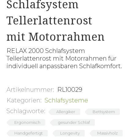
Schlafsystem
Tellerlattenrost
mit Motorrahmen
RELAX 2000 Schlafsystem
Tellerlattenrost mit Motorrahmen für
individuell anpassbaren Schlafkomfort.
Artikelnummer:
RL10029
Kategorien:
Schlafsysteme
Schlagworte:
Allergiker
Bettsystem
Ergonomisch
gesunder Schlaf
Handgefertigt
Longevity
Massivholz