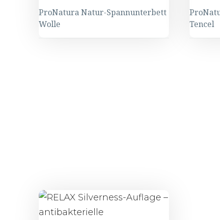
ProNatura Natur-Spannunterbett
ProNatu
Wolle
Tencel
ProNatura
ProNat
Natur-
Natur-
Spannunterbett
Spann
Wolle
Tencel