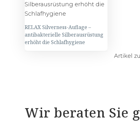
RELAX Silverness-Auflage –
antibakterielle Silberausrüstung
erhöht die Schlafhygiene
RELAX
Artikel 
Silverness-
Auflage
–
antibakterielle
Silberausrüstung
Wir beraten Sie 
erhöht
die
Schlafhygiene