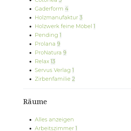
Cotonea
5
Gaderform
4
Holzmanufaktur
3
Holzwerk feine Möbel
1
Pending
1
Prolana
9
ProNatura
9
Relax
13
Servus Verlag
1
Zirbenfamilie
2
Räume
Alles anzeigen
Arbeitszimmer
1