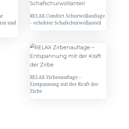
hr
RELAX Comfort-Schurwollauflage
arm und
– erhöhter Schafschurwollanteil
RELAX
Comfort-
Schurwollauflage
–
erhöhter
RELAX Zirbenauflage –
Schafschurwollanteil
Entspannung mit der Kraft der
Zirbe
RELAX
Zirbenauflage
–