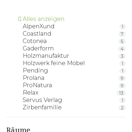
Alles anzeigen
AlpenXund
1
Coastland
7
Cotonea
5
Gaderform
4
Holzmanufaktur
3
Holzwerk feine Möbel
1
Pending
1
Prolana
9
ProNatura
9
Relax
13
Servus Verlag
1
Zirbenfamilie
2
Räume