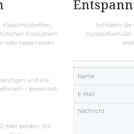
n
Entspann
 Massivholzbetten,
Schildern Sie
türlichen Produkten?
Kontaktformular.
en oder haben einen
tele
?
barungen und alle
efonisch – persönlich
.
 E-Mail senden. Wir