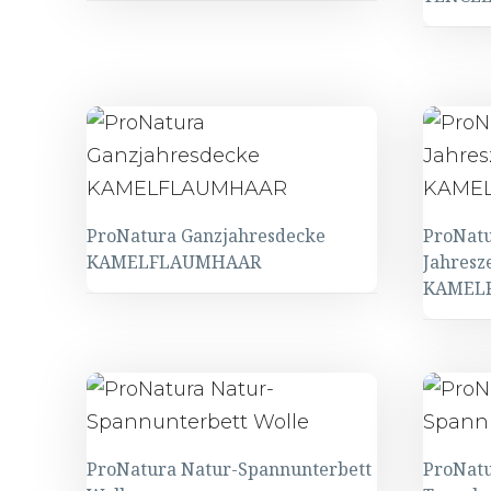
ProNatura Ganzjahresdecke
ProNatu
KAMELFLAUMHAAR
Jahresz
KAMEL
ProNatura Natur-Spannunterbett
ProNatu