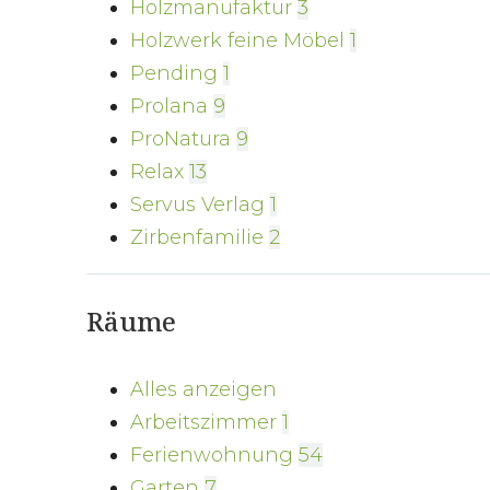
Holzmanufaktur
3
Holzwerk feine Möbel
1
Pending
1
Prolana
9
ProNatura
9
Relax
13
Servus Verlag
1
Zirbenfamilie
2
Räume
Alles anzeigen
Arbeitszimmer
1
Ferienwohnung
54
Garten
7