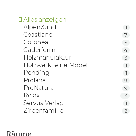
Alles anzeigen
AlpenXund
1
Coastland
7
Cotonea
5
Gaderform
4
Holzmanufaktur
3
Holzwerk feine Möbel
1
Pending
1
Prolana
9
ProNatura
9
Relax
13
Servus Verlag
1
Zirbenfamilie
2
Räume