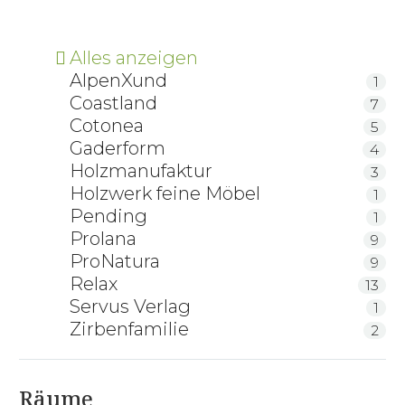
Alles anzeigen
AlpenXund
1
Coastland
7
Cotonea
5
Gaderform
4
Holzmanufaktur
3
Holzwerk feine Möbel
1
Pending
1
Prolana
9
ProNatura
9
Relax
13
Servus Verlag
1
Zirbenfamilie
2
Räume