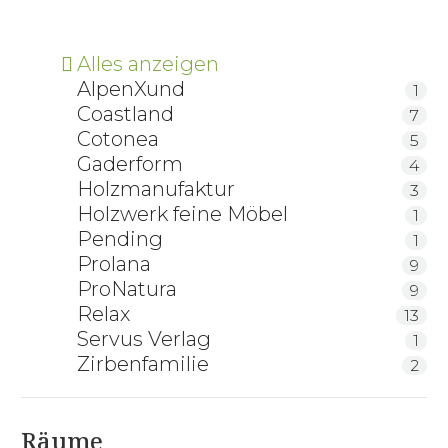
Alles anzeigen
AlpenXund
1
Coastland
7
Cotonea
5
Gaderform
4
Holzmanufaktur
3
Holzwerk feine Möbel
1
Pending
1
Prolana
9
ProNatura
9
Relax
13
Servus Verlag
1
Zirbenfamilie
2
Räume