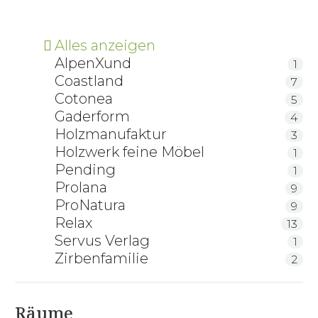
Alles anzeigen
AlpenXund
1
Coastland
7
Cotonea
5
Gaderform
4
Holzmanufaktur
3
Holzwerk feine Möbel
1
Pending
1
Prolana
9
ProNatura
9
Relax
13
Servus Verlag
1
Zirbenfamilie
2
Räume