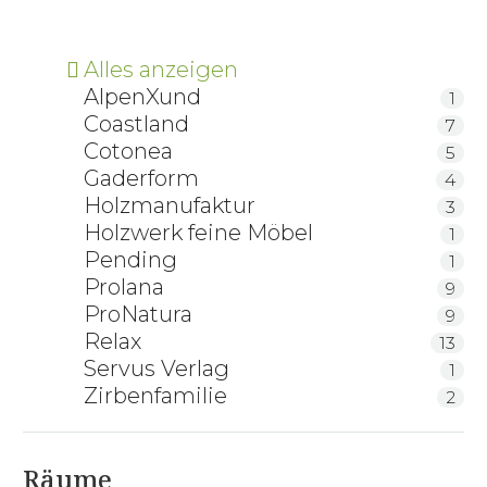
Alles anzeigen
AlpenXund
1
Coastland
7
Cotonea
5
Gaderform
4
Holzmanufaktur
3
Holzwerk feine Möbel
1
Pending
1
Prolana
9
ProNatura
9
Relax
13
Servus Verlag
1
Zirbenfamilie
2
Räume