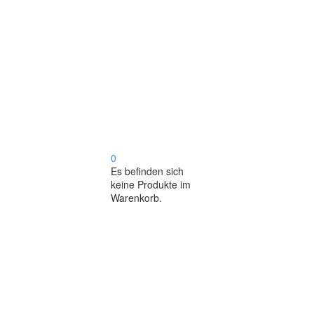
0
Es befinden sich
keine Produkte im
Warenkorb.
Alle
ALLE
natürlichen
NATÜRLICHEN
Schlafprodukte
SCHLAFPRODUKTE