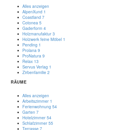
Alles anzeigen
AlpenXund
1
Coastland
7
Cotonea
5
Gaderform
4
Holzmanufaktur
3
Holzwerk feine Möbel
1
Pending
1
Prolana
9
ProNatura
9
Relax
13
Servus Verlag
1
Zirbenfamilie
2
RÄUME
Alles anzeigen
Arbeitszimmer
1
Ferienwohnung
54
Garten
7
Hotelzimmer
54
Schlafzimmer
55
Terrasse
7