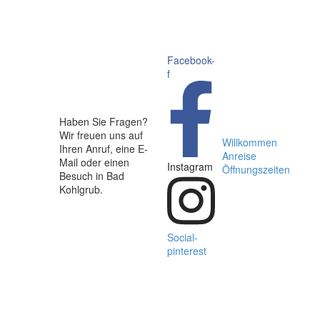
Facebook-
f
Haben Sie Fragen?
CHE
Alle
ALLE
Wir freuen uns auf
n
ETTEN
natürlichen
NATÜRLICHEN
Willkommen
Ihren Anruf, eine E-
Schlafprodukte
SCHLAFPRODUKTE
Anreise
Mail oder einen
Instagram
Öffnungszeiten
Besuch in Bad
Kohlgrub.
Social-
pinterest