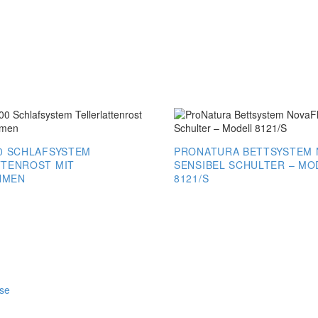
0 SCHLAFSYSTEM
PRONATURA BETTSYSTEM 
TTENROST MIT
SENSIBEL SCHULTER – MO
HMEN
8121/S
ProNatura
Bettsystem
NovaFlex
st
Sensibel
Schulter
n
–
se
Modell
8121/S