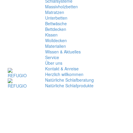
Schlafsysteme
Massivholzbetten
Matratzen
Unterbetten
Bettwäsche
Bettdecken
Kissen
Wolldecken
Materialien
Wissen & Aktuelles
Service
Über uns
Kontakt & Anreise
Herzlich willkommen
Natürliche Schlafberatung
Natürliche Schlafprodukte
Clear Filters
Natürliche
NATÜRLICHE SCHLAFSYSTEME
Schlafsysteme