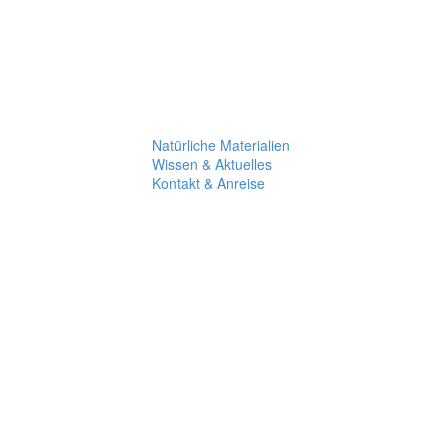
Natürliche
Natürliche
NATÜRLICHE
NATÜRLICHE
Bettwäsche
Bettdecken
BETTWÄSCHE
BETTDECKEN
Natürliche Materialien
Wissen & Aktuelles
Kontakt & Anreise