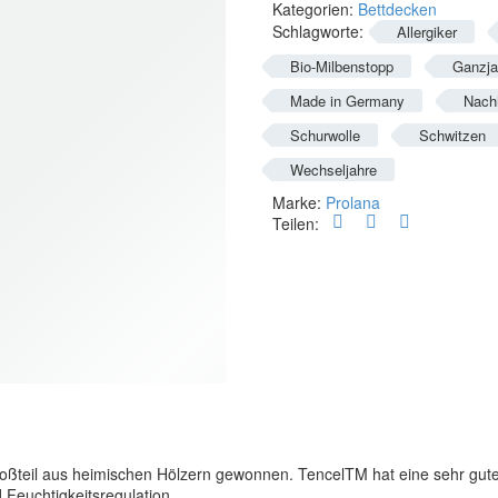
Kategorien:
Bettdecken
Schlagworte:
Allergiker
Bio-Milbenstopp
Ganzja
Made in Germany
Nachh
Schurwolle
Schwitzen
Wechseljahre
Marke:
Prolana
Teilen:
teil aus heimischen Hölzern gewonnen. TencelTM hat eine sehr gute Feu
d Feuchtigkeitsregulation.