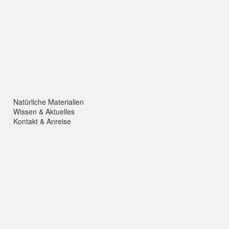
Natürliche
NATÜRLICHE SCHLAFSYSTEME
Schlafsysteme
Natürliche
NATÜRLICHE
Natürliche
NATÜRLICHE
Bettwäsche
BETTWÄSCHE
Bettdecken
BETTDECKEN
Natürliche Materialien
Wissen & Aktuelles
Kontakt & Anreise