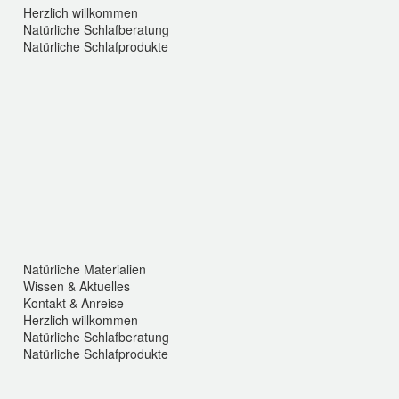
Herzlich willkommen
Natürliche Schlafberatung
Natürliche Schlafprodukte
Clear Filters
Natürliche
NATÜRLICHE SCHLAFSYSTEME
Schlafsysteme
Natürliche
NATÜRLICHE
Natürliche
NATÜRLICHE
Bettwäsche
BETTWÄSCHE
Bettdecken
BETTDECKEN
Natürliche Materialien
Wissen & Aktuelles
Kontakt & Anreise
Herzlich willkommen
Natürliche Schlafberatung
Natürliche Schlafprodukte
Clear Filters