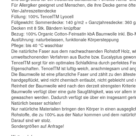
Für Allergiker geeignet und Menschen, die ihre Decke gerne öf
Vier-Jahreszeitendecke
Füllung: 100% TencelTM Lyocell
Füllgewicht: Sommerdecke: 140 g/m2 + Ganzjahresdecke: 360 
Decken mit 8 Stk. Bändern knüpfbar
Bezug: 100% Organic Cotton-Feinsatin kbA Baumwolle inkl. Bio-
Ausführung: naturbelassen, funktionale Körpersteppung
Pflege: bis 40 °C waschbar
Die natürliche Faser aus dem nachwachsenden Rohstoff Holz, wird
umweltschonenden Verfahren aus Buche bzw. Eucalyptus gewonnen
TencelTM sorgt für ein optimales Schlafklima durch perfektes F
Eigenschaften. TencelTM ist luftig-weich, anschmiegsam und an
Die Baumwolle ist eine pflanzliche Faser und zählt zu den älte
handgepflückt, wird nicht chemisch entlaubt, nicht gebleicht und 
Reinheit der Baumwolle wird nach den derzeit strengsten Kriteri
Baumwolle verfügt über eine gute Saugfähigkeit, was vor allem im 
gewaschen werden. Dadurch verfügt sie über ein insgesamt geringe
Natürlich besser schlafen!
Nur natürliche Materialien bringen den Körper in einen ausgeg
Rohstoffe, die zu 100% aus der Natur kommen und dem natürlic
Darauf sind wir stolz.
Sondergrößen auf Anfrage!