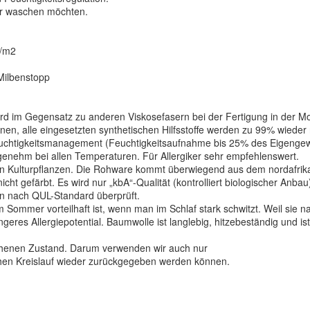
ter waschen möchten.
g/m2
Milbenstopp
 im Gegensatz zu anderen Viskosefasern bei der Fertigung in der Mole
, alle eingesetzten synthetischen Hilfsstoffe werden zu 99% wieder
euchtigkeitsmanagement (Feuchtigkeitsaufnahme bis 25% des Eigengewic
genehm bei allen Temperaturen. Für Allergiker sehr empfehlenswert.
sten Kulturpflanzen. Die Rohware kommt überwiegend aus dem nordafri
nicht gefärbt. Es wird nur „kbA“-Qualität (kontrolliert biologischer An
en nach QUL-Standard überprüft.
Sommer vorteilhaft ist, wenn man im Schlaf stark schwitzt. Weil sie na
res Allergiepotential. Baumwolle ist langlebig, hitzebeständig und ist
lichenen Zustand. Darum verwenden wir auch nur
hen Kreislauf wieder zurückgegeben werden können.