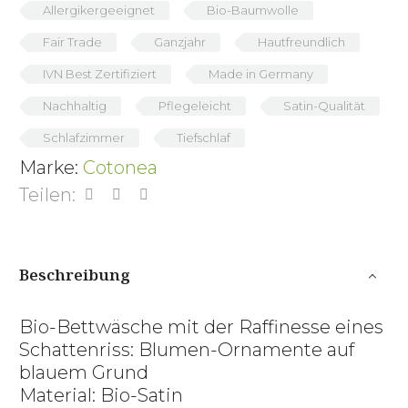
Allergikergeeignet
Bio-Baumwolle
Fair Trade
Ganzjahr
Hautfreundlich
IVN Best Zertifiziert
Made in Germany
Nachhaltig
Pflegeleicht
Satin-Qualität
Schlafzimmer
Tiefschlaf
Marke:
Cotonea
Teilen:
Beschreibung
Bio-Bettwäsche mit der Raffinesse eines
Schattenriss: Blumen-Ornamente auf
blauem Grund
Material: Bio-Satin