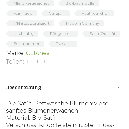
Allergikergeeignet
Bio-Baumwolle
Fair Trade
Ganzjahr
Hautfreundlich
IVN Best Zertifiziert
Made in Germany
Nachhaltig
Pflegeleicht
Satin-Qualität
Schlafzimmer
Tiefschlaf
Marke:
Cotonea
Teilen:
Beschreibung
Die Satin-Bettwäsche Blumenwiese –
sanftes Blumenerwachen
Material: Bio-Satin
Verschluss: Knopfleiste mit Steinnuss-