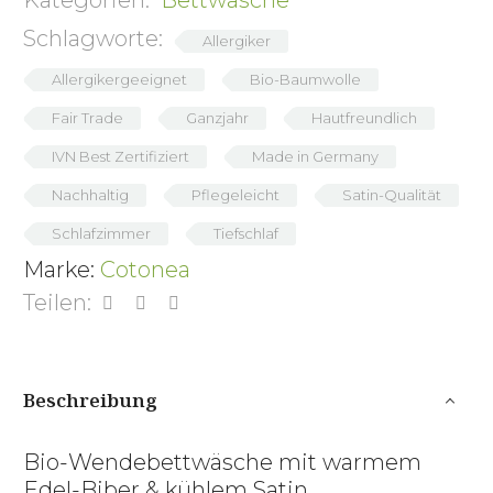
Kategorien:
Bettwäsche
Schlagworte:
Allergiker
Allergikergeeignet
Bio-Baumwolle
Fair Trade
Ganzjahr
Hautfreundlich
IVN Best Zertifiziert
Made in Germany
Nachhaltig
Pflegeleicht
Satin-Qualität
Schlafzimmer
Tiefschlaf
Marke:
Cotonea
Teilen:
Beschreibung
Bio-Wendebettwäsche mit warmem
Edel-Biber & kühlem Satin