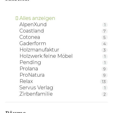
Alles anzeigen
AlpenXund
1
Coastland
7
Cotonea
5
Gaderform
4
Holzmanufaktur
3
Holzwerk feine Möbel
1
Pending
1
Prolana
9
ProNatura
9
Relax
13
Servus Verlag
1
Zirbenfamilie
2