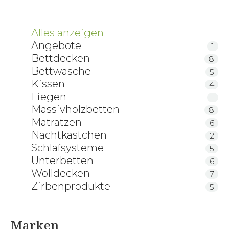
Alles anzeigen
Angebote
1
Bettdecken
8
Bettwäsche
5
Kissen
4
Liegen
1
Massivholzbetten
8
Matratzen
6
Nachtkästchen
2
Schlafsysteme
5
Unterbetten
6
Wolldecken
7
Zirbenprodukte
5
Marken