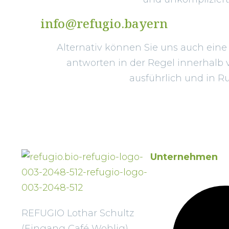
info@refugio.bayern
Alternativ können Sie uns auch eine
antworten in der Regel innerhalb 
ausführlich und in R
Unternehmen
REFUGIO Lothar Schultz
(Eingang Café Wohlig)