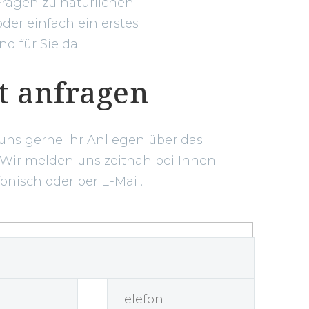
Fragen zu natürlichen
der einfach ein erstes
d für Sie da.
t anfragen
 uns gerne Ihr Anliegen über das
 Wir melden uns zeitnah bei Ihnen –
fonisch oder per E-Mail.