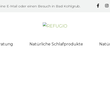
eine E-Mail oder einen Besuch in Bad Kohlgrub.
eratung
Natürliche Schlafprodukte
Natür
RELAX 2000
ProN
Schlafsystem
Betts
2000
Tellerlattenrost mit
Sensi
ystem
Motorrahmen
Model
ura