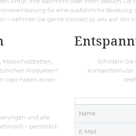
hren Anruf, Ihre Nachricht oder Ihren Besuch. Ob 
invereinbarung für eine ausführliche Beratung o
 – nehmen Sie gerne Kontakt zu uns auf. Wir sin
n
Entspann
 Massivholzbetten,
Schildern Sie
türlichen Produkten?
Kontaktformular.
en oder haben einen
tele
?
barungen und alle
efonisch – persönlich
.