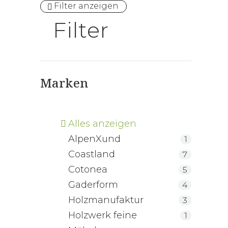
Filter anzeigen
Zirbenh
Filter
Pura mi
Gaderf
metallfr
Zirbenb
Marken
RELAX A
Matratz
ProNatu
Sommer
Alles anzeigen
TENCEL
AlpenXund
1
Coastland
7
Cotonea
5
Gaderform
4
Holzmanufaktur
3
Holzwerk feine
1