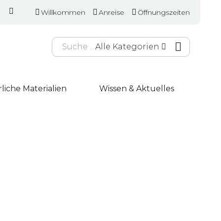
Willkommen
Anreise
Öffnungszeiten
Alle Kategorien
liche Materialien
Wissen & Aktuelles
atura
ystem NovaFlex
Bettgestell
bel Schulter –
Holzmanufaktur
l 8121/S
Step-X
RELAX Balkenbett