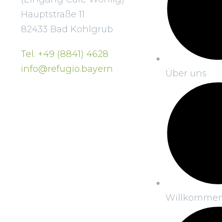
Hauptstraße 11
82433 Bad Kohlgrub
Tel. +49 (8841) 4628
info@refugio.bayern
Über uns
Willkomme