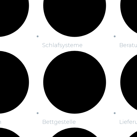
Schlafsysteme
Berat
n
Bettgestelle
Liefe