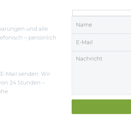
?
barungen und alle
efonisch – persönlich
.
 E-Mail senden. Wir
von 24 Stunden –
uhe.