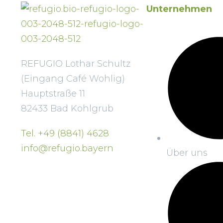
Unternehmen
REFUGIO Lothar Schultz
(Eingang Café Wohlig)
Hauptstraße 11
82433 Bad Kohlgrub
Tel. +49 (8841) 4628
info@refugio.bayern
Über uns