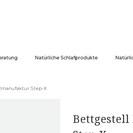
eratung
Natürliche Schlafprodukte
Natürli
lzmanufaktur Step-X
Bettgestel