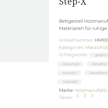
Step-X
Bettgestell Holzmanu
Materialien für ruhige
Artikelnummer:
HM10
Kategorien:
Massivhol
Schlagworte:
geölte 
Massivholz
Metallfrei
Natürlich
Raumklima
Tiefschlaf
Marke:
Holzmanufaktu
Teilen: