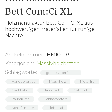
Bett Com:Ci XL
Holzmanufaktur Bett Com:Ci XL aus
hochwertigen Materialien für ruhige
Nächte.
Artikelnummer:
HM10003
Kategorien:
Massivholzbetten
Schlagworte:
geölte Oberfläche
Handgefertigt
Massivholz
Metallfrei
Nachhaltig
Naturbett
Natürlich
Raumklima
Schlafkomfort
Schlafzimmer
Tiefschlaf