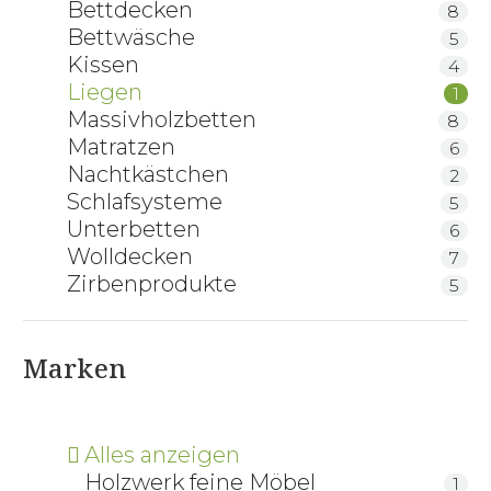
Bettdecken
8
Bettwäsche
5
Kissen
4
Liegen
1
Massivholzbetten
8
Matratzen
6
Nachtkästchen
2
Schlafsysteme
5
Unterbetten
6
Wolldecken
7
Zirbenprodukte
5
Marken
Alles anzeigen
Holzwerk feine Möbel
1