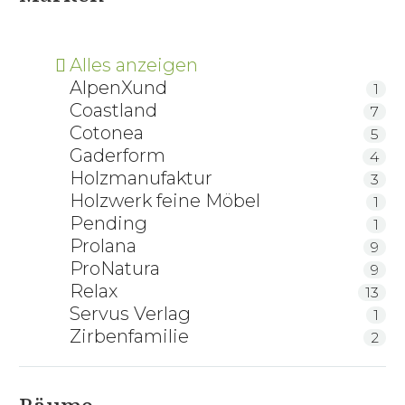
Alles anzeigen
AlpenXund
1
Coastland
7
Cotonea
5
Gaderform
4
Holzmanufaktur
3
Holzwerk feine Möbel
1
Pending
1
Prolana
9
ProNatura
9
Relax
13
Servus Verlag
1
Zirbenfamilie
2