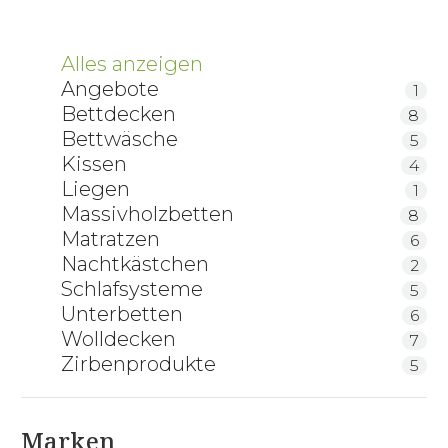
Alles anzeigen
Angebote
1
Bettdecken
8
Bettwäsche
5
Kissen
4
Liegen
1
Massivholzbetten
8
Matratzen
6
Nachtkästchen
2
Schlafsysteme
5
Unterbetten
6
Wolldecken
7
Zirbenprodukte
5
Marken