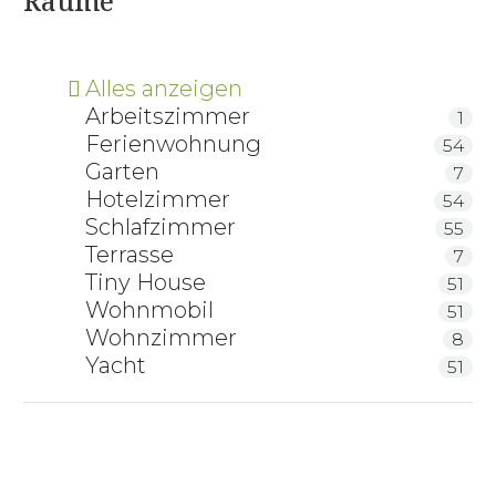
Räume
Alles anzeigen
Arbeitszimmer
1
Ferienwohnung
54
Garten
7
Hotelzimmer
54
Schlafzimmer
55
Terrasse
7
Tiny House
51
Wohnmobil
51
Wohnzimmer
8
Yacht
51
ZirbenFamilie Zirbenkissen 40 x 80
ZirbenSpray 100 ml