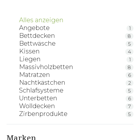
Alles anzeigen
Angebote
1
Bettdecken
8
Bettwäsche
5
Kissen
4
Liegen
1
Massivholzbetten
8
Matratzen
6
Nachtkästchen
2
Schlafsysteme
5
Unterbetten
6
Wolldecken
7
Zirbenprodukte
5
Marken