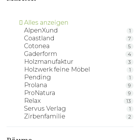
Alles anzeigen
AlpenXund
1
Coastland
7
Cotonea
5
Gaderform
4
Holzmanufaktur
3
Holzwerk feine Möbel
1
Pending
1
Prolana
9
ProNatura
9
Relax
13
Servus Verlag
1
Zirbenfamilie
2