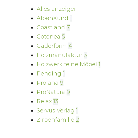
Alles anzeigen
AlpenXund
1
Coastland
7
Cotonea
5
Gaderform
4
Holzmanufaktur
3
Holzwerk feine Möbel
1
Pending
1
Prolana
9
ProNatura
9
Relax
13
Servus Verlag
1
Zirbenfamilie
2