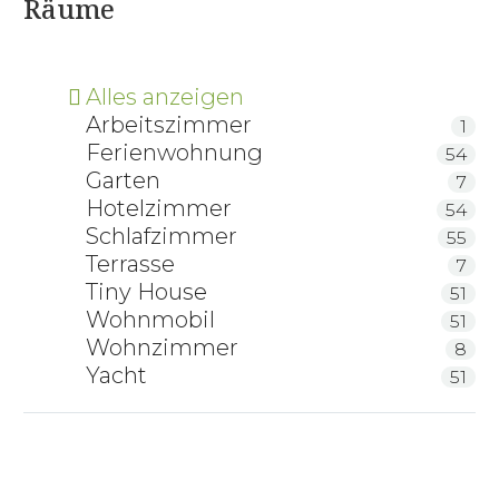
Räume
Alles anzeigen
Arbeitszimmer
1
Ferienwohnung
54
Garten
7
Hotelzimmer
54
Schlafzimmer
55
Terrasse
7
Tiny House
51
Wohnmobil
51
Wohnzimmer
8
Yacht
51
ProNatura Matratze Classic Grande Luxe
ProNatura Matratze Classic Ergo