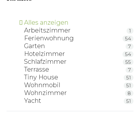
Alles anzeigen
Arbeitszimmer
1
Ferienwohnung
54
Garten
7
Hotelzimmer
54
Schlafzimmer
55
Terrasse
7
Tiny House
51
Wohnmobil
51
Wohnzimmer
8
Yacht
51
COTONEA Bio Satin-Wendebettwäsche Linea
COTONEA Bio Satin-Bettwäsche Ornament