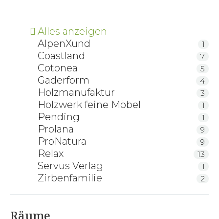
Alles anzeigen
AlpenXund
1
Coastland
7
Cotonea
5
Gaderform
4
Holzmanufaktur
3
Holzwerk feine Möbel
1
Pending
1
Prolana
9
ProNatura
9
Relax
13
Servus Verlag
1
Zirbenfamilie
2
Räume