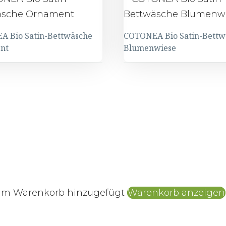
 Bio Satin-Bettwäsche
COTONEA Bio Satin-Bettw
nt
Blumenwiese
NEA
COTONEA
Bio
Satin-
äsche
Bettwäsche
ent
Blumenwiese
zum Warenkorb hinzugefügt
Warenkorb anzeigen