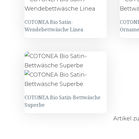
COTONEA Bio Satin-
COTONEA
Wendebettwäsche Linea
Orname
COTONEA
COTO
Bio
Bio
Satin-
Satin-
Wendebettwäsche
Bettw
Linea
Ornam
COTONEA Bio Satin-Bettwäsche
Superbe
COTONEA
Artikel 
Bio
Satin-