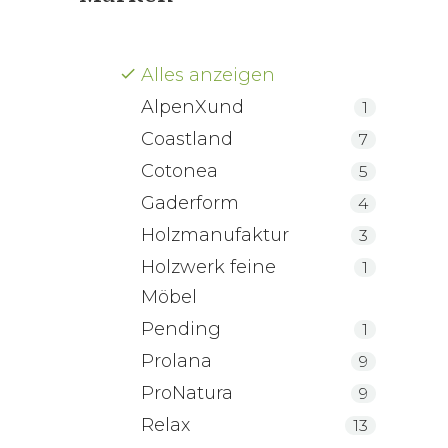
Gaderf
Alles anzeigen
AlpenXund
1
Coastland
7
Cotonea
5
Gaderform
4
Holzmanufaktur
3
Holzwerk feine
1
Möbel
Pending
1
Prolana
9
ProNatura
9
Relax
13