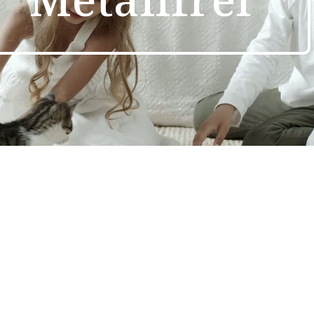
ell
ProNatura
nufaktur
Zirbenholzbett Linea
Pura mit Holzkopfteil
Gade
alkenbett
Gaderform
l Kopfteil
metallfreies
ProNa
nte
Zirbenbett Natura
Class
ra Matratze
RELAX AIR Latex-
RELAX
 Smaragd
Matratze
Matra