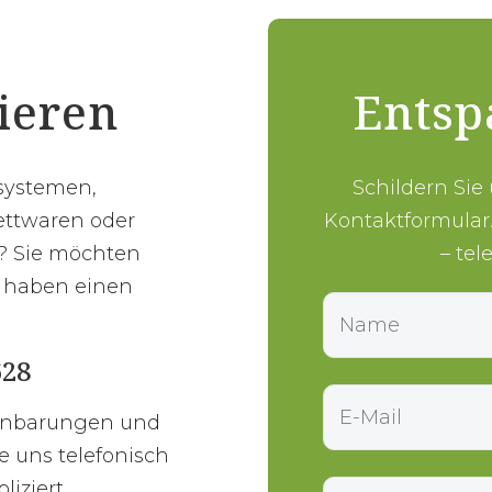
tieren
Entsp
fsystemen,
Schildern Sie
ettwaren oder
Kontaktformular
? Sie möchten
– tel
r haben einen
?
628
einbarungen und
e uns telefonisch
iziert.