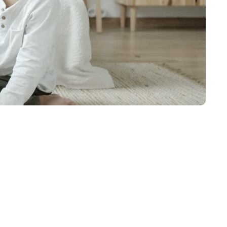
Holzmanufaktur Bett
rform ELBA
Com:Ci XL
tura Matratze
ProNatura Matratze
ic Grande Luxe
Classic Ergo
 Naturlatex-
RELAX Naturlatex-
tze
Matratze