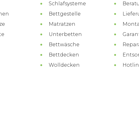
Schlafsysteme
Berat
men
Bettgestelle
Liefe
ze
Matratzen
Mont
te
Unterbetten
Garan
Bettwäsche
Repar
Bettdecken
Entso
Wolldecken
Hotli