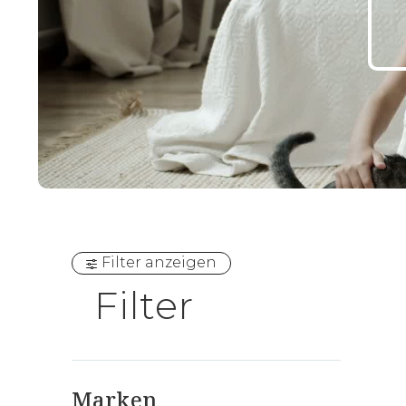
Bettgest
Holzma
Step-X
RELAX B
Filter anzeigen
Kitzbühe
Filter
Waldka
ProNatu
Classic
Marken