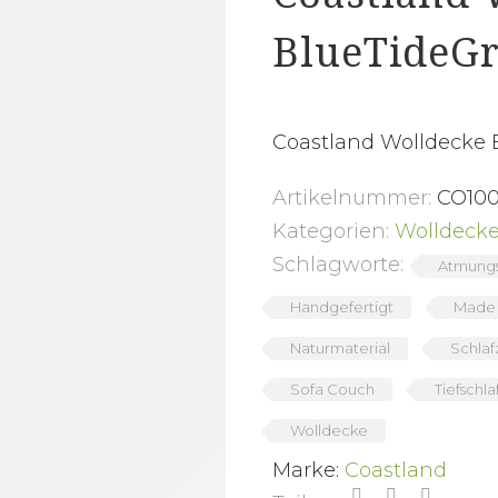
BlueTideG
Coastland Wolldecke B
Artikelnummer:
CO10
Kategorien:
Wolldeck
Schlagworte:
Atmungs
Handgefertigt
Made 
Naturmaterial
Schla
Sofa Couch
Tiefschla
Wolldecke
Marke:
Coastland