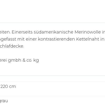
ten. Einerseits südamerikanische Merinowolle in f
gefasst mit einer kontrastierenden Kettelnaht in 
Schlafdecke.
erei gmbh & co. kg
x 220 cm
grau