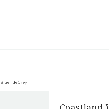
 BlueTideGrey
Coastland 