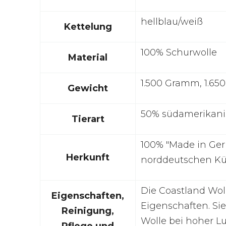
hellblau/weiß
Kettelung
100% Schurwolle
Material
1.500 Gramm, 1.6
Gewicht
50% südamerikanis
Tierart
100% "Made in Ger
Herkunft
norddeutschen Küs
Die Coastland Wol
Eigenschaften,
Eigenschaften. Sie
Reinigung,
Wolle bei hoher Luf
Pflege und