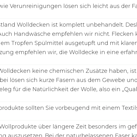
ie Verunreinigungen lösen sich leicht aus der Fa
tland Wolldecken ist komplett unbehandelt. Desha
uch Handwäsche empfehlen wir nicht. Flecken 
nem Tropfen Spülmittel ausgetupft und mit klare
zung empfehlen wir, die Wolldecke in eine erfa
Wolldecken keine chemischen Zusätze haben, ist
bei lösen sich kurze Fasern aus dem Gewebe und ve
eleg für die Natürlichkeit der Wolle, also ein „Qua
produkte sollten Sie vorbeugend mit einem Texti
 Wollprodukte über längere Zeit besonders im gef
g auszusetzen. Bei der naturbelassenen Faser ka