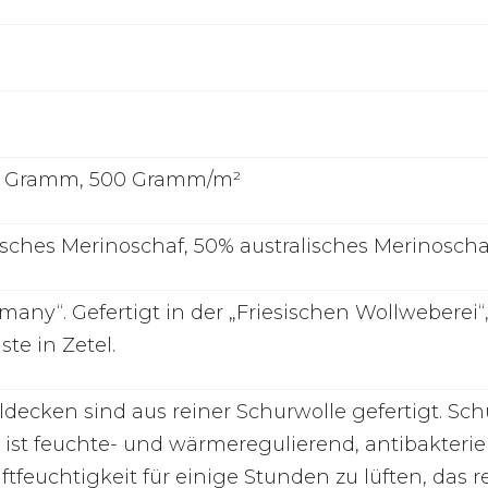
50 Gramm, 500 Gramm/m²
ches Merinoschaf, 50% australisches Merinoscha
many“. Gefertigt in der „Friesischen Wollweberei
te in Zetel.
ldecken sind aus reiner Schurwolle gefertigt. Sc
 ist feuchte- und wärmeregulierend, antibakteriel
tfeuchtigkeit für einige Stunden zu lüften, das revi