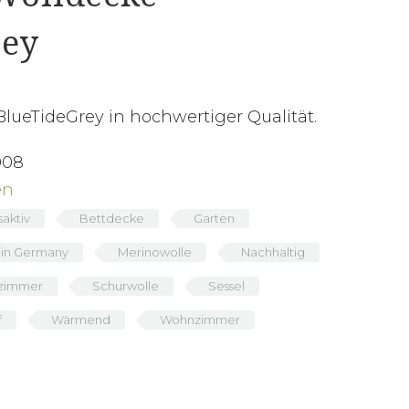
rey
lueTideGrey in hochwertiger Qualität.
008
en
aktiv
Bettdecke
Garten
in Germany
Merinowolle
Nachhaltig
fzimmer
Schurwolle
Sessel
f
Wärmend
Wohnzimmer