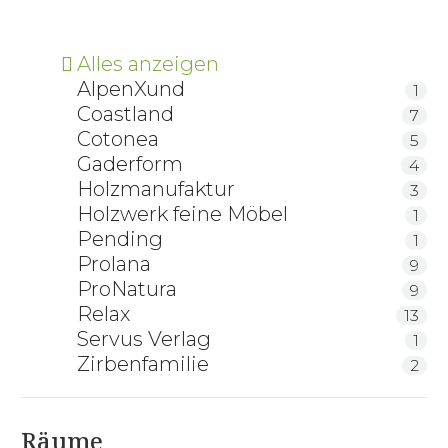
Alles anzeigen
AlpenXund
1
Coastland
7
Cotonea
5
Gaderform
4
Holzmanufaktur
3
Holzwerk feine Möbel
1
Pending
1
Prolana
9
ProNatura
9
Relax
13
Servus Verlag
1
Zirbenfamilie
2
Räume