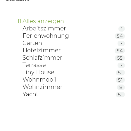
Alles anzeigen
Arbeitszimmer
1
Ferienwohnung
54
Garten
7
Hotelzimmer
54
Schlafzimmer
55
Terrasse
7
Tiny House
51
Wohnmobil
51
Wohnzimmer
8
Yacht
51
Chairbert — Relaxliege aus Massivholz
Coastland Wolldecke FireSideMoon