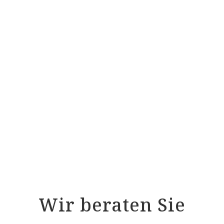
Coastland Wolldecke SkinGreyRock
Coastland Wolldecke BlueTideGrey
Coastland Wolldecke TripRoadPark
Coastland Wolldecke WarmGreyRock
Coastland Wolldecke PureWideEast
Coastland Wolldecke EasyGreyRock
Wir beraten Sie