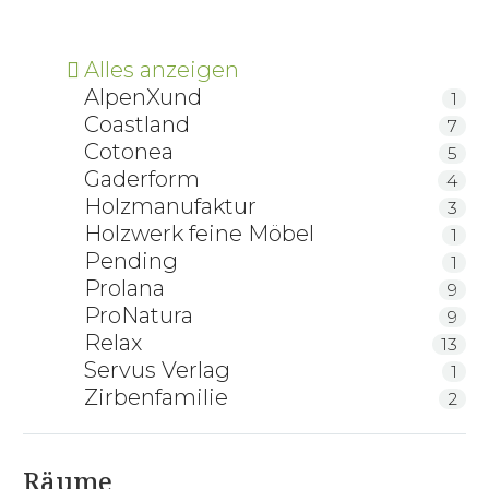
Alles anzeigen
AlpenXund
1
Coastland
7
Cotonea
5
Gaderform
4
Holzmanufaktur
3
Holzwerk feine Möbel
1
Pending
1
Prolana
9
ProNatura
9
Relax
13
Servus Verlag
1
Zirbenfamilie
2
Räume