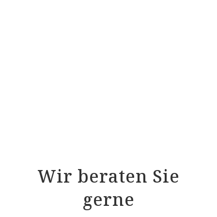
Coastland Wolldecke BlueTideGrey
Coastland Wolldecke TripRoadPark
Coastland Wolldecke WarmGreyRock
Coastland Wolldecke PureWideEast
Coastland Wolldecke EasyGreyRock
Wir beraten Sie
gerne