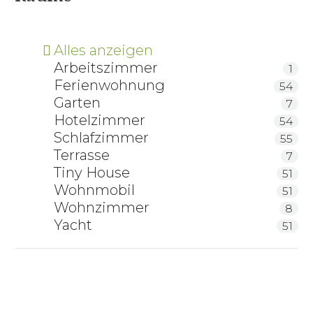
Alles anzeigen
Arbeitszimmer
1
Ferienwohnung
54
Garten
7
Hotelzimmer
54
Schlafzimmer
55
Terrasse
7
Tiny House
51
Wohnmobil
51
Wohnzimmer
8
Yacht
51
Coastland Wolldecke FireSideMoon
Coastland Wolldecke SkinGreyRock