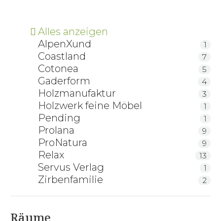
Alles anzeigen
AlpenXund
1
Coastland
7
Cotonea
5
Gaderform
4
Holzmanufaktur
3
Holzwerk feine Möbel
1
Pending
1
Prolana
9
ProNatura
9
Relax
13
Servus Verlag
1
Zirbenfamilie
2
Räume