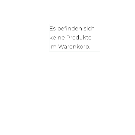
0
Es befinden sich
keine Produkte
im Warenkorb.
n
Alle
n
Alle
natürlichen
natürlichen
Schlafprodukte
Schlafprodukte