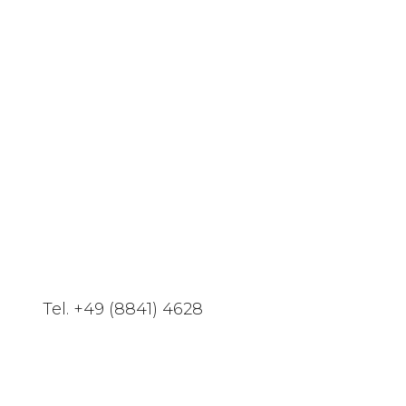
Alle Kategorien
Angebote
Bettdecken
Bettwäsche
Kissen
Liegen
Massivholzbetten
Matratzen
Nachtkästchen
Schlafsysteme
Unterbetten
Tel. +49 (8841) 4628
Wolldecken
Zirbenprodukte