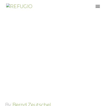
Wie wir uns in den
dunklen Monaten selbst
umsorgen
By
Bernd Zeutschel