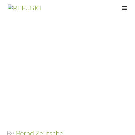
Welche Decke passt zu
mir? Ein praktischer
Ratgeber
By
Bernd Zeutschel