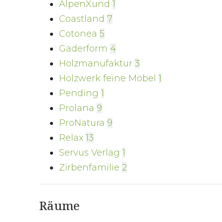
AlpenXund
1
Coastland
7
Cotonea
5
Gaderform
4
Holzmanufaktur
3
Holzwerk feine Möbel
1
Pending
1
Prolana
9
ProNatura
9
Relax
13
Servus Verlag
1
Zirbenfamilie
2
Räume