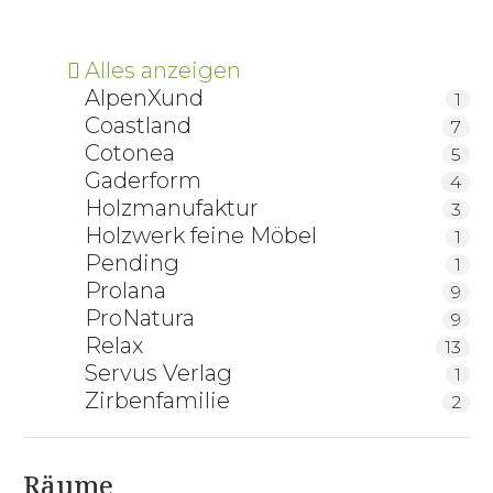
Alles anzeigen
AlpenXund
1
Coastland
7
Cotonea
5
Gaderform
4
Holzmanufaktur
3
Holzwerk feine Möbel
1
Pending
1
Prolana
9
ProNatura
9
Relax
13
Servus Verlag
1
Zirbenfamilie
2
Räume