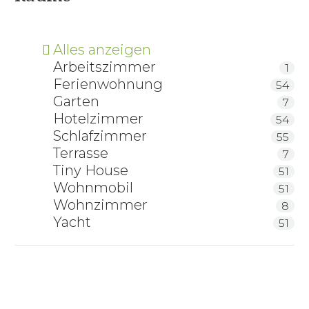
Alles anzeigen
Arbeitszimmer
1
Ferienwohnung
54
Garten
7
Hotelzimmer
54
Schlafzimmer
55
Terrasse
7
Tiny House
51
Wohnmobil
51
Wohnzimmer
8
Yacht
51
ProNatura Zirbenholzbett Linea Pura mit
Holzkopfteil
Gaderform metallfreies Zirbenbett Natura