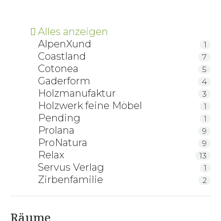
Alles anzeigen
AlpenXund
1
Coastland
7
Cotonea
5
Gaderform
4
Holzmanufaktur
3
Holzwerk feine Möbel
1
Pending
1
Prolana
9
ProNatura
9
Relax
13
Servus Verlag
1
Zirbenfamilie
2
Räume