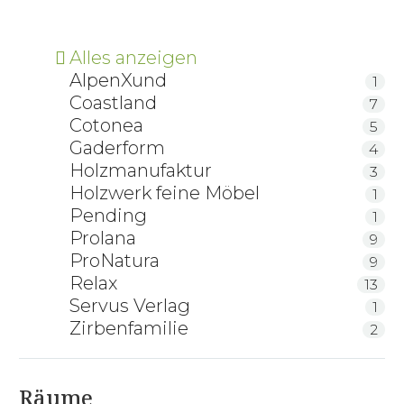
Alles anzeigen
AlpenXund
1
Coastland
7
Cotonea
5
Gaderform
4
Holzmanufaktur
3
Holzwerk feine Möbel
1
Pending
1
Prolana
9
ProNatura
9
Relax
13
Servus Verlag
1
Zirbenfamilie
2
Räume