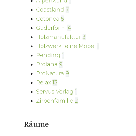
AlpenXund
1
Coastland
7
Cotonea
5
Gaderform
4
Holzmanufaktur
3
Holzwerk feine Möbel
1
Pending
1
Prolana
9
ProNatura
9
Relax
13
Servus Verlag
1
Zirbenfamilie
2
Räume