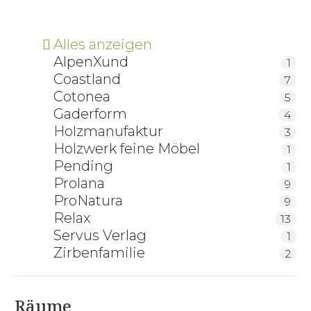
Alles anzeigen
AlpenXund
1
Coastland
7
Cotonea
5
Gaderform
4
Holzmanufaktur
3
Holzwerk feine Möbel
1
Pending
1
Prolana
9
ProNatura
9
Relax
13
Servus Verlag
1
Zirbenfamilie
2
Räume