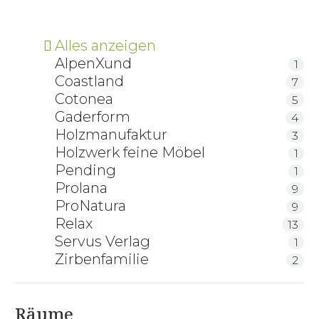
Alles anzeigen
AlpenXund
1
Coastland
7
Cotonea
5
Gaderform
4
Holzmanufaktur
3
Holzwerk feine Möbel
1
Pending
1
Prolana
9
ProNatura
9
Relax
13
Servus Verlag
1
Zirbenfamilie
2
Räume