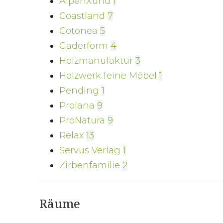
AlpenXund
1
Coastland
7
Cotonea
5
Gaderform
4
Holzmanufaktur
3
Holzwerk feine Möbel
1
Pending
1
Prolana
9
ProNatura
9
Relax
13
Servus Verlag
1
Zirbenfamilie
2
Räume