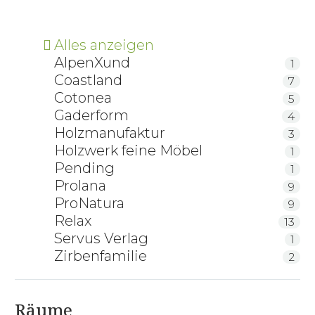
Alles anzeigen
AlpenXund
1
Coastland
7
Cotonea
5
Gaderform
4
Holzmanufaktur
3
Holzwerk feine Möbel
1
Pending
1
Prolana
9
ProNatura
9
Relax
13
Servus Verlag
1
Zirbenfamilie
2
Räume