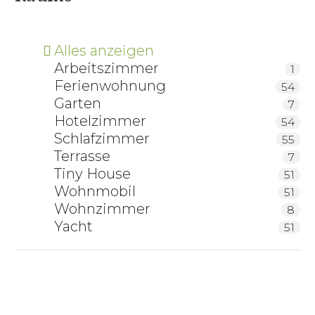
Alles anzeigen
Arbeitszimmer
1
Ferienwohnung
54
Garten
7
Hotelzimmer
54
Schlafzimmer
55
Terrasse
7
Tiny House
51
Wohnmobil
51
Wohnzimmer
8
Yacht
51
RELAX Latex-Kissen LK50 – Höhenverstellbar
Blume des Lebens Zirbe