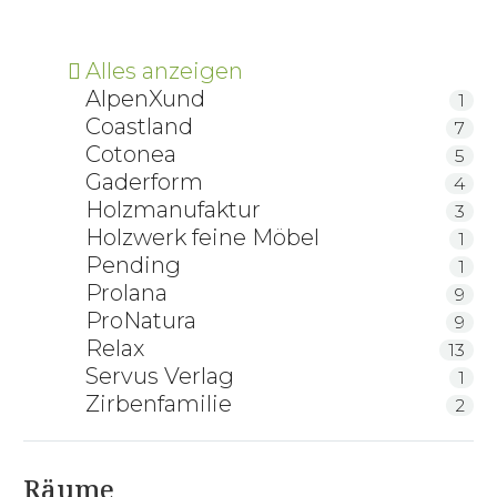
Alles anzeigen
AlpenXund
1
Coastland
7
Cotonea
5
Gaderform
4
Holzmanufaktur
3
Holzwerk feine Möbel
1
Pending
1
Prolana
9
ProNatura
9
Relax
13
Servus Verlag
1
Zirbenfamilie
2
Räume